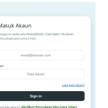
Masuk Akaun
ngguna sedia ada AbataBlaster.
User baru?
Mulakan
ercubaan percuma 3 hari.
uan
Lupa kata laluan?
Sign in
um ada akaun?
Aktifkan Percubaan Percuma 3 Hari