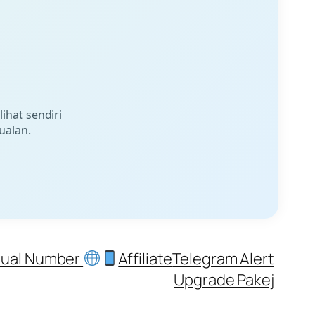
 lihat sendiri
ualan.
tual Number
Affiliate
Telegram Alert
Upgrade Pakej