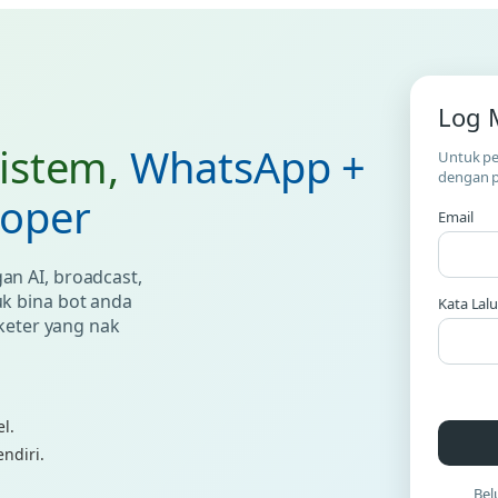
Log 
Sistem,
WhatsApp +
Untuk pe
dengan p
loper
Email
n AI, broadcast,
k bina bot anda
Kata Lal
keter yang nak
l.
ndiri.
Bel